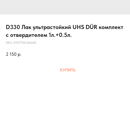
D330 Лак ультрастойкий UHS DÜR комплект
с отвердителем 1л.+0.5л.
SKU:
0107116126660
2 150
р.
КУПИТЬ