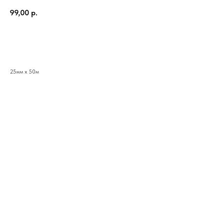
99,00
р.
КУПИТЬ
25мм х 50м