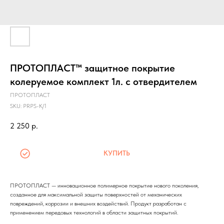
ПРОТОПЛАСТ™ защитное покрытие
колеруемое комплект 1л. с отвердителем
ПРОТОПЛАСТ
SKU:
PRPS-K/1
2 250
р.
КУПИТЬ
ПРОТОПЛАСТ — инновационное полимерное покрытие нового поколения,
созданное для максимальной защиты поверхностей от механических
повреждений, коррозии и внешних воздействий. Продукт разработан с
применением передовых технологий в области защитных покрытий.