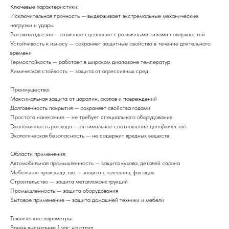
Ключевые характеристики:
Исключительная прочность — выдерживает экстремальные механические
нагрузки и удары
Высокая адгезия — отличное сцепление с различными типами поверхностей
Устойчивость к износу — сохраняет защитные свойства в течение длительного
времени
Термостойкость — работает в широком диапазоне температур
Химическая стойкость — защита от агрессивных сред
Преимущества:
Максимальная защита от царапин, сколов и повреждений
Долговечность покрытия — сохраняет свойства годами
Простота нанесения — не требует специального оборудования
Экономичность расхода — оптимальное соотношение цена/качество
Экологическая безопасность — не содержит вредных веществ
Области применения:
Автомобильная промышленность — защита кузова, деталей салона
Мебельное производство — защита столешниц, фасадов
Строительство — защита металлоконструкций
Промышленность — защита оборудования
Бытовое применение — защита домашней техники и мебели
Технические параметры:
Время высыхания: 1 час на отлип