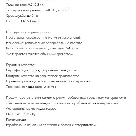
Толщина слоя: 0,2-0,3 мм
Температурный режим: от -40°C до +80°C
Срок службы: до 5 лет
Расход: 100-150 мл/м²
Инструкция по применению:
Подготовка поверхности: очистка от загрязнений
Нанесение: равномерное распределение состава
Высыхание: полное отверждение через 24 часа
Уход: простая очистка обычными средствами
Гарантии качества:
Сертификация по международным стандартам
Контроль качества на всех этапах производства
Гарантия производителя на заявленные характеристики
Техническая поддержка клиентов
Продукт соответствует самым строгим требованиям к защитным материалам и
обеспечивает максимальную сохранность обрабатываемых поверхностей.
Альтернативные артикулы товара
PRPS-K/4; PRPS-K/6
Комплектация
Евробаллон с основным составом и баллон с отвердителем.