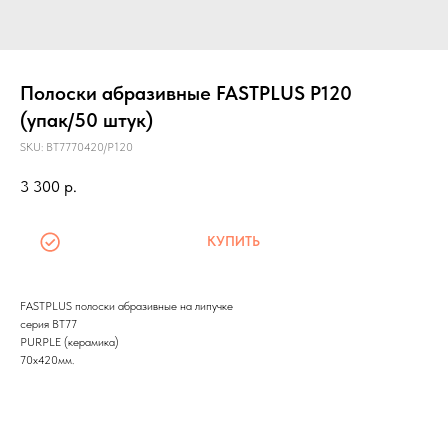
Полоски абразивные FASTPLUS P120
(упак/50 штук)
SKU:
BT7770420/P120
3 300
р.
КУПИТЬ
FASTPLUS полоски абразивные на липучке
серия BT77
PURPLE (керамика)
70х420мм.